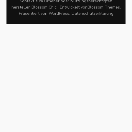
Kontakt zum Urheber oder Nutzungsberechtigten
herstellen.
Blossom Chic | Entwickelt von
Blossom Themes
.
Präsentiert von
WordPress
.
Datenschutzerklärung