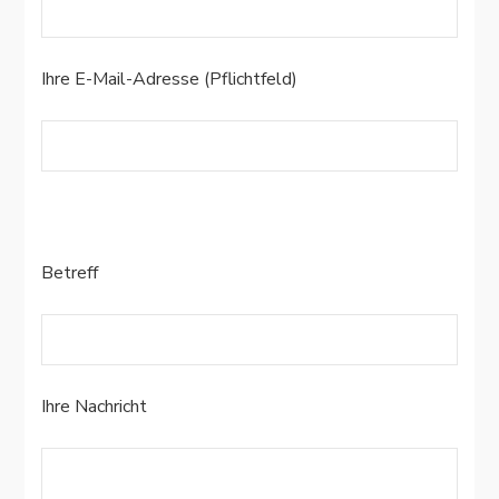
Ihre E-Mail-Adresse (Pflichtfeld)
Bitte
lasse
Bitte
dieses
Betreff
lasse
Feld
dieses
leer.
Feld
leer.
Ihre Nachricht