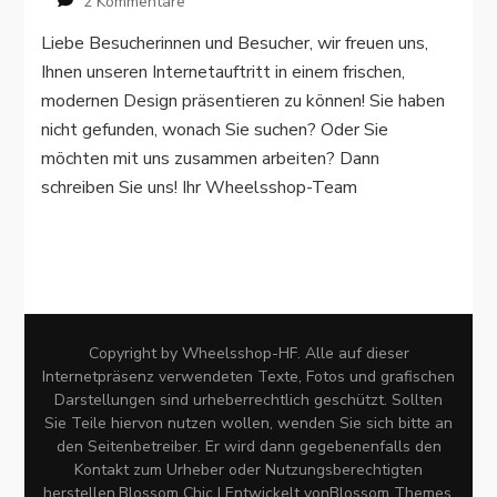
zu
2 Kommentare
Homepage
Liebe Besucherinnen und Besucher, wir freuen uns,
im
Ihnen unseren Internetauftritt in einem frischen,
neuen
Design
modernen Design präsentieren zu können! Sie haben
nicht gefunden, wonach Sie suchen? Oder Sie
möchten mit uns zusammen arbeiten? Dann
schreiben Sie uns! Ihr Wheelsshop-Team
Copyright by Wheelsshop-HF. Alle auf dieser
Internetpräsenz verwendeten Texte, Fotos und grafischen
Darstellungen sind urheberrechtlich geschützt. Sollten
Sie Teile hiervon nutzen wollen, wenden Sie sich bitte an
den Seitenbetreiber. Er wird dann gegebenenfalls den
Kontakt zum Urheber oder Nutzungsberechtigten
herstellen.
Blossom Chic | Entwickelt von
Blossom Themes
.