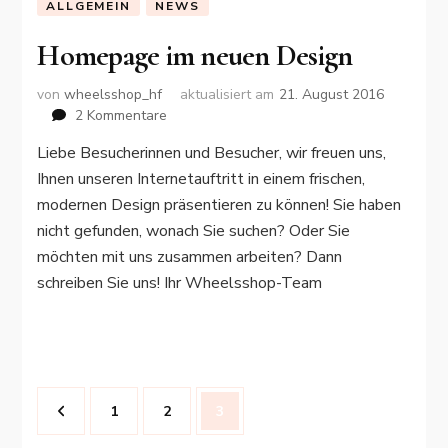
ALLGEMEIN
NEWS
Homepage im neuen Design
von
wheelsshop_hf
aktualisiert am
21. August 2016
zu
2 Kommentare
Homepage
Liebe Besucherinnen und Besucher, wir freuen uns,
im
Ihnen unseren Internetauftritt in einem frischen,
neuen
Design
modernen Design präsentieren zu können! Sie haben
nicht gefunden, wonach Sie suchen? Oder Sie
möchten mit uns zusammen arbeiten? Dann
schreiben Sie uns! Ihr Wheelsshop-Team
Seitennummerierung
Seite
Seite
Seite
1
2
3
der